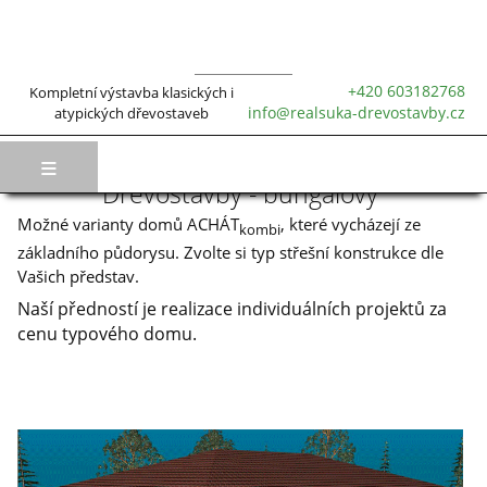
+420 603182768
Kompletní výstavba klasických i
Montované dřevěné rodinné domy
atypických dřevostaveb
info@realsuka-drevostavby.cz
≡
Dřevostavby - bungalovy
Možné varianty domů ACHÁT
, které vycházejí ze
kombi
základního půdorysu. Zvolte si typ střešní konstrukce dle
Vašich představ.
Naší předností je realizace individuálních projektů za
cenu typového domu.